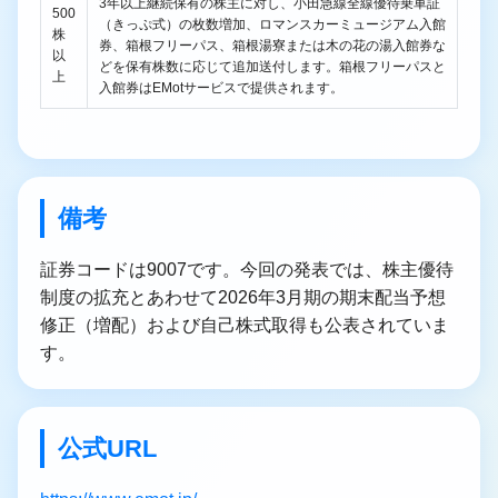
3年以上継続保有の株主に対し、小田急線全線優待乗車証
500
（きっぷ式）の枚数増加、ロマンスカーミュージアム入館
株
券、箱根フリーパス、箱根湯寮または木の花の湯入館券な
以
どを保有株数に応じて追加送付します。箱根フリーパスと
上
入館券はEMotサービスで提供されます。
備考
証券コードは9007です。今回の発表では、株主優待
制度の拡充とあわせて2026年3月期の期末配当予想
修正（増配）および自己株式取得も公表されていま
す。
公式URL