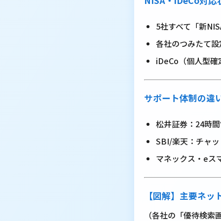
NISA・iDeCo対
5社すべて「新NI
各社のつみたて設
iDeCo（個人
サポート体制の違
松井証券：24時
SBI/楽天：チャ
マネックス・eス
【図解】主要ネッ
（各社の「優待検索