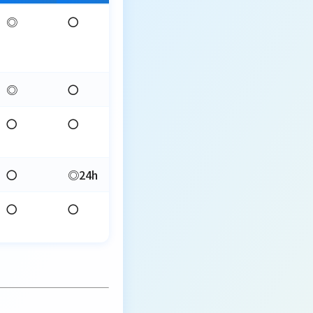
◎
〇
◎
〇
〇
〇
〇
◎24h
〇
〇