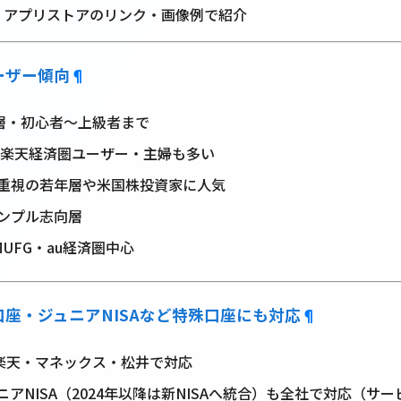
・アプリストアのリンク・画像例で紹介
ーザー傾向
¶
齢層・初心者～上級者まで
代、楽天経済圏ユーザー・主婦も多い
重視の若年層や米国株投資家に人気
ンプル志向層
UFG・au経済圏中心
座・ジュニアNISAなど特殊口座にも対応
¶
・楽天・マネックス・松井で対応
アNISA（2024年以降は新NISAへ統合）も全社で対応（サ