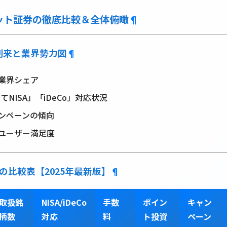
ット証券の徹底比較＆全体俯瞰
¶
到来と業界勢力図
¶
業界シェア
てNISA」「iDeCo」対応状況
ンペーンの傾向
ユーザー満足度
の比較表【2025年最新版】
¶
取扱銘
NISA/iDeCo
手数
ポイン
キャン
柄数
対応
料
ト投資
ペーン