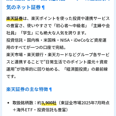
気のネット証券
¶
楽天証券
は、楽天ポイントを使った投資や連携サービス
の豊富さ、使いやすさで「初心者～中級者」「主婦や会
社員」「学生」にも絶大な人気を誇ります。
投資信託・国内株・米国株・NISA・iDeCoなど資産運
用のすべてが一つの口座で完結。
楽天市場・楽天銀行・楽天カードなどグループ各サービ
スと連携することで“日常生活でのポイント還元＋資産
運用”が効率的に回り始める、「経済圏投資」の最前線
です。
楽天証券の主な特徴
¶
取扱銘柄数：約
3,900社
（東証全市場2025年7月時点
＋海外ETF・投資信託も豊富）