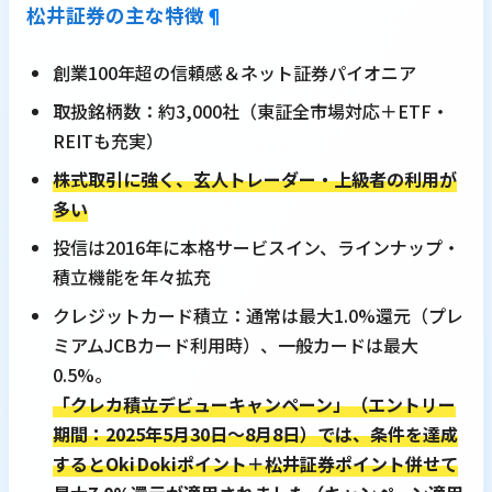
松井証券の主な特徴
¶
創業100年超の信頼感＆ネット証券パイオニア
取扱銘柄数：約3,000社（東証全市場対応＋ETF・
REITも充実）
株式取引に強く、玄人トレーダー・上級者の利用が
多い
投信は2016年に本格サービスイン、ラインナップ・
積立機能を年々拡充
クレジットカード積立：通常は最大1.0%還元（プレ
ミアムJCBカード利用時）、一般カードは最大
0.5%。
「クレカ積立デビューキャンペーン」（エントリー
期間：2025年5月30日～8月8日）では、条件を達成
するとOki Dokiポイント＋松井証券ポイント併せて