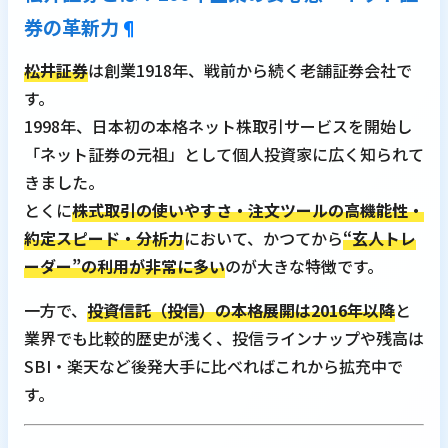
券の革新力
¶
松井証券
は創業1918年、戦前から続く老舗証券会社で
す。
1998年、日本初の本格ネット株取引サービスを開始し
「ネット証券の元祖」として個人投資家に広く知られて
きました。
とくに
株式取引の使いやすさ・注文ツールの高機能性・
約定スピード・分析力
において、かつてから
“玄人トレ
ーダー”の利用が非常に多い
のが大きな特徴です。
一方で、
投資信託（投信）の本格展開は2016年以降
と
業界でも比較的歴史が浅く、投信ラインナップや残高は
SBI・楽天など後発大手に比べればこれから拡充中で
す。