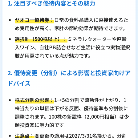
1. 注目すべき優待内容とその魅力
ヤオコー優待券：
日常の食料品購入に直接使えるた
め実用性が高く、家計の節約効果が期待できます。
選択制（500株以上）：
ミネラルウォーターや直輸
入ワイン、自社PB詰合せなど生活に役立つ実物選択
肢が用意されている点が魅力です。
2. 優待変更（分割）による影響と投資家向けア
ドバイス
株式分割の影響：
1→5の分割で流動性が上がり、1
株当たりの単価は下がる反面、優待基準も分割後に
調整されます。100株の新設枠（2,000円相当）は少
額投資家に魅力的です。
注意点：
変更後の適用は2027/3/31名簿から。分割