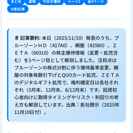
まとめ
速報
今日の優待
ページ1
全3ページ
分割記事
📄 記事要約:
本日（2025/11/10）発表のうち、ブ
ルーゾーンＨＤ（417A0）、網屋（42580）、Ｚ
ＥＴＡ（60310）の株主優待情報（変更・拡充含
む）を1ページ目として解説しました。注目点は
ブルーゾーンの株式分割に伴う優待基準変更、網
屋の対象株数引下げとQUOカード拡充、ＺＥＴＡ
のデジタルギフト拡充で、権利確定日は各社それ
ぞれ（3月末、12月末、6/12月末）です。投資初
心者向けに取得タイミングやリスク・利回りの考
え方も解説しています。出典：各社開示（2025年
11月10日付）。