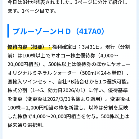
今日は8社が発表されました。3ページに分けて紹介し
ます。1ページ目です。
ブルーゾーンＨＤ（417A0）
優待内容（概要）：
権利確定日：3月31日。現行（分割
前）は100株以上でヤオコー株主優待券（4,000～
20,000円相当）。500株以上は優待券のほかにヤオコー
オリジナルミネラルウォーター（500ml×24本単位）、
直輸入ワインセット、自社PB詰合せから1つ選択可能。
株式分割（1→5、効力日2026/4/1）に伴い、優待基準
を変更（変更後は2027/3/31名簿より適用）。変更後は
100株＝2,000円相当の枠を新設し、以降は分割を反映
した株数で4,000～20,000円相当を付与。500株以上は
従来通り選択制。