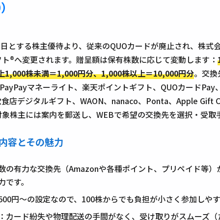
0）
基準日とする株主優待より、従来のQUOカードが廃止され、株式
フト®へ変更されます。贈呈額は保有株数に応じて変動します：
1,000株未満＝1,000円分、1,000株以上＝10,000円分
。交換
ay、PayPayマネーライト、楽天ポイントギフト、QUOカードPay、
デジタルギフト、WAON、nanaco、Ponta、Apple Gift
対象株主には案内を郵送し、WEBで希望の交換先を選択・受取
待内容とその魅力
数の有力な交換先（Amazonや各種ポイント、プリペイド等
力です。
500円～の設定なので、100株からでも負担が小さく参加しや
：カード紛失や物理配送の手間がなく、受け取りがスムーズ（