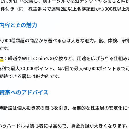
LLsCoin」へ交換し、別ポータルで宿泊チケットやふるさと
件付き（同一株主番号で連続2回以上名簿記載かつ300株以上
待内容とその魅力
5,000種類超の商品から選べる点は大きな魅力。食、体験、家
です。
性
：繰越やWILLsCoinへの交換など、用途を広げられる仕組
権利で最大30,000ポイント、年2回で最大60,000ポイントま
期待できる層には魅力的です。
投資家へのアドバイス
待新設は個人投資家の関心を引き、長期的な株主層の安定化に
というハードルは初心者には高めで、資金負担が大きくなります