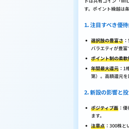
トは共有コイン「WI
す。ポイント繰越は条
1. 注目すべき優
選択肢の豊富さ
：
バラエティが豊富
ポイント制の柔軟
年間最大還元
：1
第）。高額還元を
2. 新設の影響と
ポジティブ面
：優
ます。
注意点
：300株