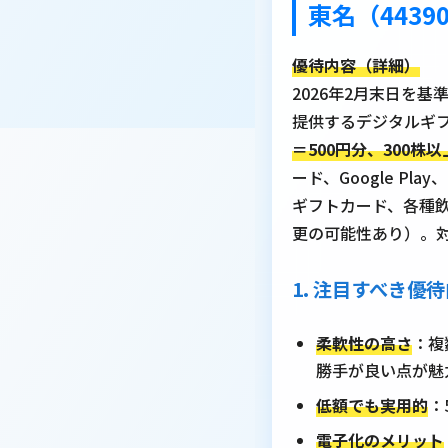
東名（4439
優待内容（詳細）
2026年2月末日を
提供するデジタルギ
＝500円分、300株以上
ード、Google Pl
ギフトカード、各種飲食店
更の可能性あり）。
1. 注目すべき優
柔軟性の高さ
：複
勝手が良い点が魅
低額でも実用的
：
電子化のメリット