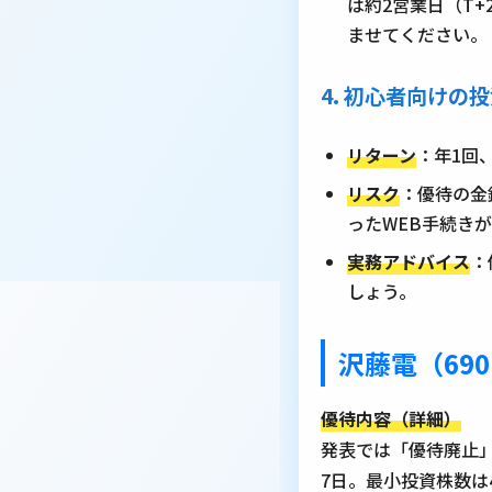
は約2営業日（T
ませてください。
4. 初心者向け
リターン
：年1回
リスク
：優待の金
ったWEB手続き
実務アドバイス
：
しょう。
沢藤電（690
優待内容（詳細）
発表では「優待廃止」
7日。最小投資株数は