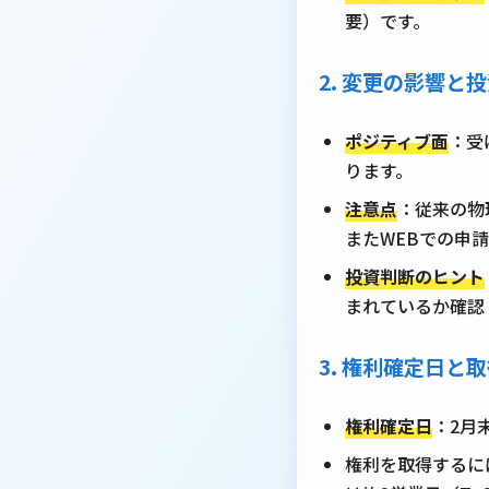
要）です。
2. 変更の影響と
ポジティブ面
：受
ります。
注意点
：従来の物
またWEBでの申
投資判断のヒント
まれているか確認
3. 権利確定日
権利確定日
：2月
権利を取得するに