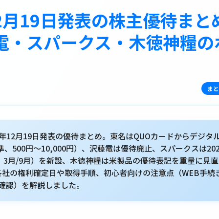
12月19日発表の株主優待まと
電・スパークス・木徳神糧の
まと
25年12月19日発表の優待まとめ。東名はQUOカードからデジタ
基準、500円〜10,000円）、沢藤電は優待廃止、スパークスは2
、3月/9月）を新設、木徳神糧は米製品の優待表記を重量に見直
）。各社の権利確定日や取得手順、初心者向けの注意点（WEB手
確認）を解説しました。