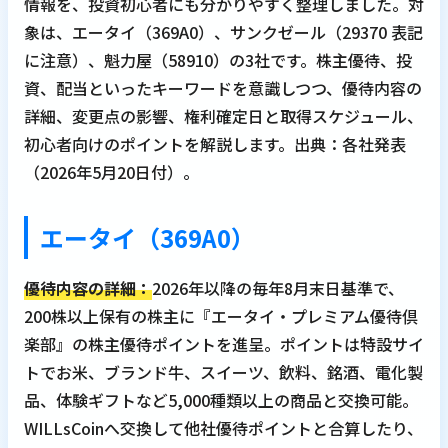
情報を、投資初心者にも分かりやすく整理しました。対
象は、エータイ（369A0）、サンクゼール（29370 表記
に注意）、魁力屋（58910）の3社です。株主優待、投
資、配当といったキーワードを意識しつつ、優待内容の
詳細、変更点の影響、権利確定日と取得スケジュール、
初心者向けのポイントを解説します。出典：各社発表
（2026年5月20日付）。
エータイ（369A0）
優待内容の詳細：
2026年以降の毎年8月末日基準で、
200株以上保有の株主に『エータイ・プレミアム優待倶
楽部』の株主優待ポイントを進呈。ポイントは特設サイ
トでお米、ブランド牛、スイーツ、飲料、銘酒、電化製
品、体験ギフトなど5,000種類以上の商品と交換可能。
WILLsCoinへ交換して他社優待ポイントと合算したり、