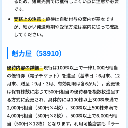
るため、短期売買では獲得しにくい点に注意が必要
です。
実務上の注意：
優待は自動付与の案内が基本です
が、細かい発送時期や受領方法は案内に従って確認
してください。
魁力屋（58910）
優待内容の詳細：
現行は100株以上で一律1,000円相当
の優待券（電子チケット）を進呈（基準日：6月末、12
月末、贈呈：9月・3月、有効期限は各6か月）。変更後
は保有株数に応じて500円相当の優待券を複数枚進呈す
る方式に変更され、具体的には100株以上300株未満で
2,000円相当（500円×4枚）、300株以上500株未満で
4,000円相当（500円×8枚）、500株以上で6,000円相
当（500円×12枚）となります。利用可能店舗も『ラー