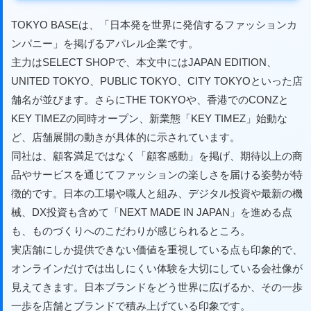
TOKYO BASEは、「日本発を世界に発信するファッションカ
ンパニー」を掲げるアパレル企業です。
主力はSELECT SHOPで、本文中にはJAPAN EDITION、
UNITED TOKYO、PUBLIC TOKYO、CITY TOKYOといった店
舗名が並びます。さらにTHE TOKYOや、香港でのCONZと
KEY TIMEZの同時オープン、新業態「KEY TIMEZ」始動な
ど、店舗展開の動きが具体的に示されています。
同社は、顧客満足ではなく「顧客感動」を掲げ、期待以上の商
品やサービスを通じてファッションの楽しさを届ける姿勢が特
徴的です。日本の工場や職人と組み、デジタル投資や最新の機
械、DX投資も含めて「NEXT MADE IN JAPAN」を進める点
も、ものづくりへのこだわりが感じられるところ。
実店舗にしか提供できない価値を重視している点も印象的で、
オンラインだけでは出しにくい体験を大切にしている会社像が
見えてきます。日本ブランドをどう世界に広げるか、その一歩
一歩を店舗とブランドで積み上げている印象です。