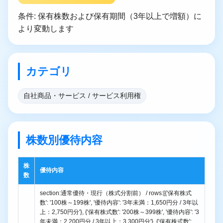
条件: 保有株数および保有期間（3年以上で増額）に
より変動します
カテゴリ
自社商品・サービス / サービス利用権
株数別優待内容
株
優待内容
数
section:通常優待・現行（株式分割前） / rows:[{'保有株式
数': '100株～199株', '優待内容': '3年未満：1,650円分 / 3年以
上：2,750円分'}, {'保有株式数': '200株～399株', '優待内容': '3
年未満：2,200円分 / 3年以上：3,300円分'}, {'保有株式数':