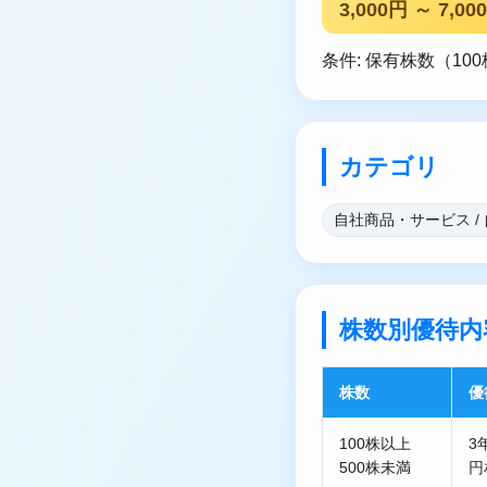
3,000円 ～ 7,00
条件: 保有株数（1
カテゴリ
自社商品・サービス /
株数別優待内
株数
優
100株以上
3
500株未満
円