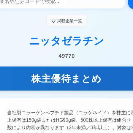
📋 掲載企業一覧
ニッタゼラチン
49770
株主優待まとめ
当社製コラーゲンペプチド製品（コラゲネイド）を株主に贈
上保有は150g袋またはHG90g袋、500株以上保有は組合
数により内容が異なります（3年未満／3年以上）。対象は20