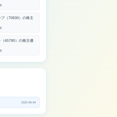
券
プ（70830）の株主
券
（65780）の株主優
券
2025-08-04