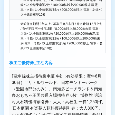
バス全線乗車証1枚 / 20,000株以上100,000株未満:電車・名
鉄バス全線乗車証2枚 / 100,000株以上200,000株未満:電
車・名鉄バス全線乗車証5枚 / 200,000株以上:電車・名鉄バ
ス全線乗車証10枚
継続保有期間:3年以上 / 基準日:9月末日 / 発送時期:12月上旬
/ 有効期限:翌年6月15日 / 8,000株以上20,000株未満:電車・
名鉄バス全線乗車証1枚 / 20,000株以上100,000株未満:電
車・名鉄バス全線乗車証2枚 / 100,000株以上200,000株未
満:電車・名鉄バス全線乗車証5枚 / 200,000株以上:電車・名
鉄バス全線乗車証10枚
株主ご優待券_主な内容
['電車線株主招待乗車証 4枚（有効期限：翌年6月
30日）', 'リトルワールド、日本モンキーパーク
（遊園地部分のみ）、南知多ビーチランド＆南知
多おもちゃ王国共通入場招待券 6枚', '博物館 明治
村入村料優待割引券：大人・高校生 一律1,250円',
'日本庭園 有楽苑入苑料優待割引券：大人800円、
小人400円', 'オンセブンデイズ買物優待券：商品1