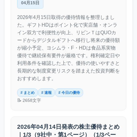
04月15日
2026年4月15日取得の優待情報を整理しまし
た。ギフトHDはポイント化で実店舗・オンラ
イン双方で利便性が向上、リビンＴはQUOカ
ードからデジタルギフトへ移行し将来の優待額
が縮小予定、ヨシムラ・F・HDは食品系実物
優待で継続保有要件が厳格です。権利確定日や
利用条件を確認した上で、優待の使いやすさと
長期的な制度変更リスクを踏まえた投資判断を
おすすめします。
# まとめ
# 速報
# 今日の優待
📝 2658文字
2026年04月14日発表の株主優待まとめ
｜1/3（9社中・第1ページ）（1/3ペー