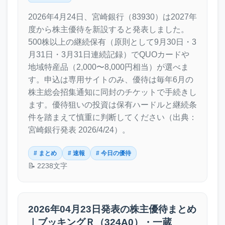
2026年4月24日、宮崎銀行（83930）は2027年
度から株主優待を新設すると発表しました。
500株以上の継続保有（原則として9月30日・3
月31日・3月31日連続記録）でQUOカードや
地域特産品（2,000〜8,000円相当）が選べま
す。申込は専用サイトのみ、優待は毎年6月の
株主総会招集通知に同封のチケットで手続きし
ます。優待狙いの投資は保有ハードルと継続条
件を踏まえて慎重に判断してください（出典：
宮崎銀行発表 2026/4/24）。
# まとめ
# 速報
# 今日の優待
📝 2238文字
2026年04月23日発表の株主優待まとめ
｜ブッキングＲ（324A0）・一蔵