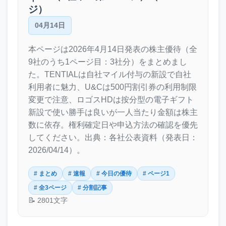
ジ）
04月14日
本ページは2026年4月14日発表の株主優待（全
9社のうち1ページ目：3社分）をまとめまし
た。TENTIALは自社マイル付与の新設で自社
利用者に魅力、U&Cは500円割引券の利用制限
変更で注意、ロゴスHDは按分型の電子ギフト
新設で使い勝手は良いが一人当たり金額は株主
数に依存。権利確定日や申込方法の確認を優先
してください。出典：各社公表資料（発表日：
2026/04/14）。
# まとめ
# 速報
# 今日の優待
# ページ1
# 全3ページ
# 分割記事
📝 2801文字