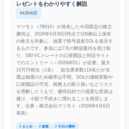
レゼントをわかりやすく解説
04月06日
マツモト（79010）が発表した今回限定の株主
優待は、2026年4月30日時点で100株以上保有
の株主を対象に、抽選で暗号資産SOLを進呈す
るものです。参加には7月の郵送案内を受け取
り、SBI VCトレードの口座開設と特設サイト
でのエントリー（～2026/8/31）が必要。最大
10万円相当（1名）、総当選者数119名だが当
選は抽選のため確率は不明。SOLの価格変動や
口座開設の可否、税務上の取り扱いなどリスク
を理解したうえで、優待目的での過度な投資は
避け、小額で手続きに慣れることを推奨しま
す。出典：株式会社マツモト（2026年4月6日
発表）
# まとめ
# 速報
# 今日の優待