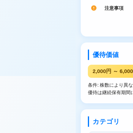
注意事項
優待価値
2,000円 ～ 6,00
条件: 株数により異なる
優待は継続保有期間
カテゴリ