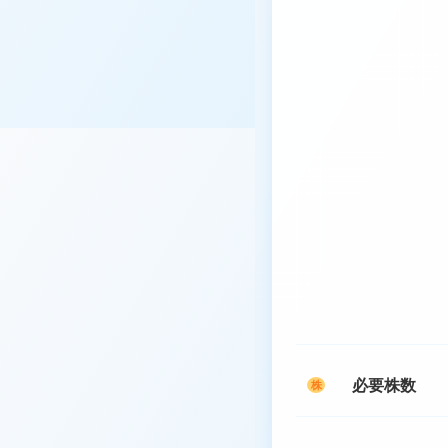
必要株数
株