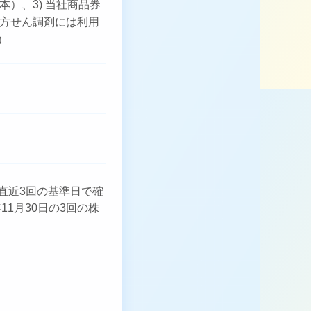
本）、3) 当社商品券
、処方せん調剤には利用
）
直近3回の基準日で確
11月30日の3回の株