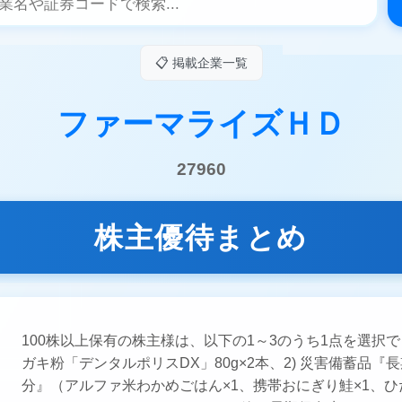
📋 掲載企業一覧
ファーマライズＨＤ
27960
株主優待まとめ
100株以上保有の株主様は、以下の1～3のうち1点を選択で
ガキ粉「デンタルポリスDX」80g×2本、2) 災害備蓄品『
分』（アルファ米わかめごはん×1、携帯おにぎり鮭×1、ひ