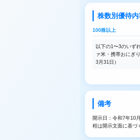
株数別優待内
100株以上
以下の1〜3のいずれ
ァ米・携帯おにぎり等
3月31日）
備考
開示日：令和7年10月
程は開示文面に基づ