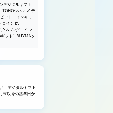
ーンデジタルギフト',
'TOHOシネマズ デ
de', 'ビットコインキャ
ライトコイン by
de', 'ジパングコイン
acoギフト', 'BUYMAク
なお、デジタルギフト
6月末以降の基準日か