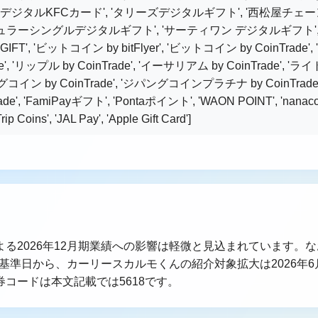
'デジタルKFCカード', 'タリーズデジタルギフト', '西松屋チェ
ュラーシングルデジタルギフト', 'サーティワン デジタルギフト', 
FT', 'ビットコイン by bitFlyer', 'ビットコイン by CoinTra
e', 'リップル by CoinTrade', 'イーサリアム by CoinTrade', '
パングコイン by CoinTrade', 'ジパングコインプラチナ by CoinTra
de', 'FamiPayギフト', 'Pontaポイント', 'WAON POINT', 'nan
 Coins', 'JAL Pay', 'Apple Gift Card']
る2026年12月期業績への影響は軽微と見込まれています。
月末基準日から、カーリースカルモくんの紹介対象拡大は2026年
コードは本文記載では5618です。