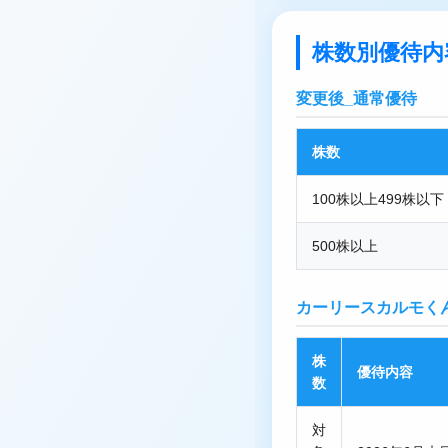
株数別優待内
変更後_通常優待
株数
100株以上499株以下
500株以上
カーリースカルモく
株
優待内容
数
対