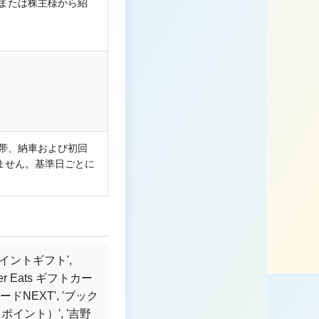
、または株主様から紹
付帯、納車および初回
ません。基準日ごとに
天ポイントギフト',
ber Eats ギフトカー
カードNEXT', 'ブック
ポイント）', '吉野