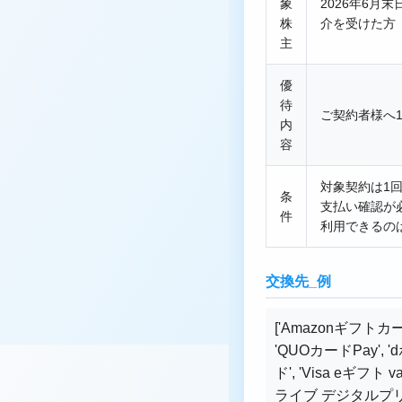
象
2026年6月
株
介を受けた方
主
優
待
ご契約者様へ1
内
容
対象契約は1回
条
支払い確認が
件
利用できるの
交換先_例
['Amazonギフトカー
'QUOカードPay', '
ド', 'Visa eギフ
ライブ デジタルプリペ