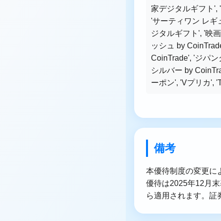
家デジタルギフト', 
'サーティワン レギ
ジタルギフト', '映画GI
ッシュ by CoinTrad
CoinTrade', 'ジ
シルバー by CoinTra
ーポン', 'Vプリカ', 'Trip
備考
本優待制度の変更によ
優待は2025年12
ら適用されます。証券