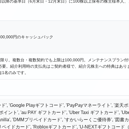
末日以降の基準日（6月末日・12月末日）に100株以上保有の株主様本人
00,000円のキャッシュバック
限り。複数台・複数契約でも上限は100,000円。メンテナンスプラン
必要。紹介利用時の支払先はご契約者様で、紹介元株主への特典はあり
は1名のみです。
ド', 'Google Playギフトコード', 'PayPayマネーライト', '楽
dポイント', 'au PAY ギフトカード', 'Uber Taxi ギフトカード', 'U
ト vanilla', 'DMMプリペイドカード', 'すかいらーくご優待券', '図書
イドカード', 'Robloxギフトカード', 'U-NEXTギフトコード（