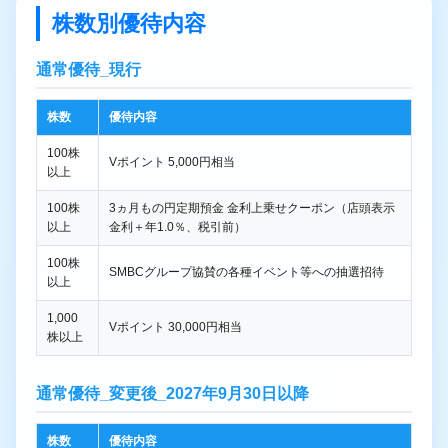
株数別優待内容
通常優待_現行
株数
優待内容
100株
Vポイント 5,000円相当
以上
100株
3ヵ月もの円定期預金 金利上乗せクーポン（店頭表示
以上
金利＋年1.0％、税引前）
100株
SMBCグループ協賛の各種イベント等への抽選招待
以上
1,000
Vポイント 30,000円相当
株以上
通常優待_変更後_2027年9月30日以降
株数
優待内容