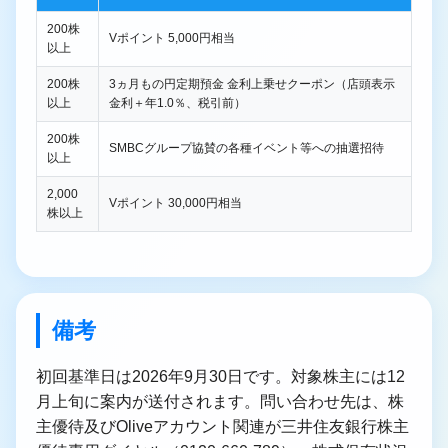
200株
Vポイント 5,000円相当
以上
200株
3ヵ月もの円定期預金 金利上乗せクーポン（店頭表示
以上
金利＋年1.0％、税引前）
200株
SMBCグループ協賛の各種イベント等への抽選招待
以上
2,000
Vポイント 30,000円相当
株以上
備考
初回基準日は2026年9月30日です。対象株主には12
月上旬に案内が送付されます。問い合わせ先は、株
主優待及びOliveアカウント関連が三井住友銀行株主