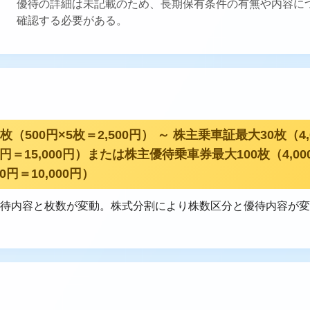
優待の詳細は未記載のため、長期保有条件の有無や内容に
確認する必要がある。
（500円×5枚＝2,500円） ～ 株主乗車証最大30枚（4,
00円＝15,000円）または株主優待乗車券最大100枚（4,00
0円＝10,000円）
て優待内容と枚数が変動。株式分割により株数区分と優待内容が