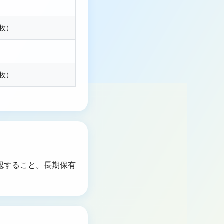
0枚）
0枚）
認すること。長期保有