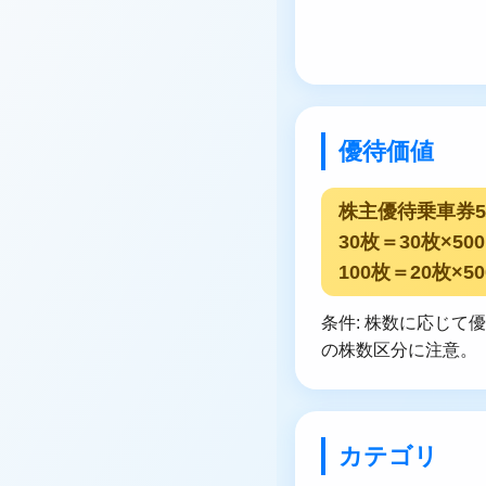
優待価値
株主優待乗車券5枚
30枚＝30枚×5
100枚＝20枚×50
条件: 株数に応じ
の株数区分に注意。
カテゴリ